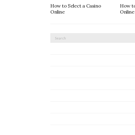
How to Select a Casino
How to
Online
Online
Search
for: